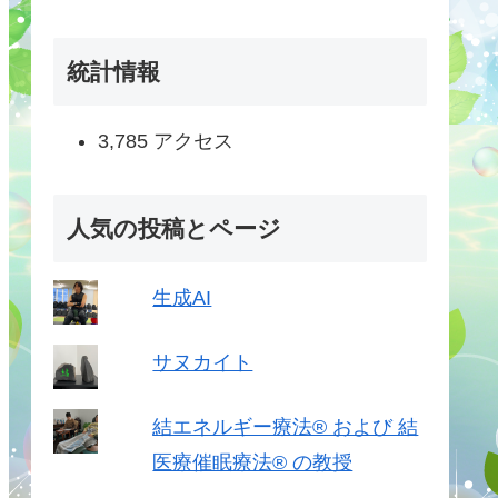
統計情報
3,785 アクセス
人気の投稿とページ
生成AI
サヌカイト
結エネルギー療法®︎ および 結
医療催眠療法®︎ の教授